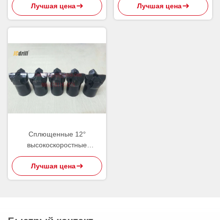
Лучшая цена
Лучшая цена
карбида Суда сверля
Сплющенные 12°
высокоскоростные
перекрестные режущие
Лучшая цена
инструменты карбида
вольфрама буровых
наконечников утеса