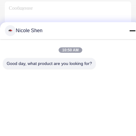
Nicole Shen
Свяжитесь С Нами
10:50 AM
Good day, what product are you looking for?
Политика конфиденциальности
|
Карта сайта
| Китай хорошо.
Качество буровая установка утеса Доставщик. 2018-2026
Beijing Jincheng Mining Technology Co., Ltd. Все. Все права
защищены.