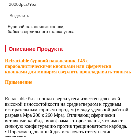
20000pcs/year
Выделить:
Буровой наконечник кнопки
, 
бабка сверлильного станка утеса
Описание Продукта
Retractable буровой наконечник T45 с
параболистическими кнопками или сферически
кнопками для минируя сверлить прокладывать тоннель
Применение
Retractable бит кнопки сверла утеса известен для своей
высокой износостойкости на среднетвердом к трудным
истирательным горным породам (между удельной работой
разрыва Mpa 200 к 260 Mpa). Отличающ сферически
вставками карбида вольфрама которое знаны, что имеет
сильную конфигурацию против трещиноватости карбида.
• Порекомендованный для исключать отступление