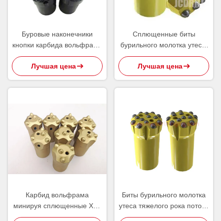
Буровые наконечники
Сплющенные биты
кнопки карбида вольфрама
бурильного молотка утеса,
сплющенные для сверлить
сферически
Лучшая цена
Лучшая цена
Суда тоннеля карьера
баллистические биты
кнопки 7 градусов
Карбид вольфрама
Биты бурильного молотка
минируя сплющенные Х22
утеса тяжелого рока потока
биты кнопки
Т38 Р38/бит кнопки вставки