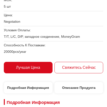
МОК:
5 шт
Цена:
Negotation
Условия Оплаты:
T/T, L/C, D/P, западное соединение, MoneyGram
Способность К Поставкам:
20000pcs/year
Лучшая Цена
Свяжитесь Сейчас
Подробная Информация
Описание Продукта
Подробная Информация