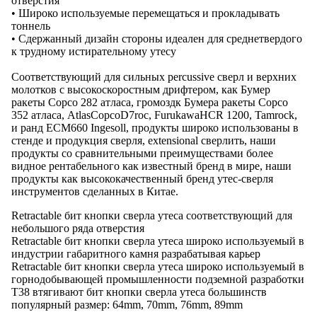
отверстия
• Широко используемые перемещаться и прокладывать
тоннель
• Сдержанный дизайн стороны идеален для среднетвердого
к трудному истирательному утесу
Соответствующий для сильных percussive сверл и верхних
молотков с высокоскоростным дрифтером, как Бумер
ракеты Copco 282 атласа, громоздк Бумера ракеты Copco
352 атласа, AtlasCopcoD7roc, FurukawaHCR 1200, Tamrock,
и ранд ECM660 Ingesoll, продукты широко использованы в
стенде и продукция сверля, extensional сверлить, наши
продукты со сравнительными преимуществами более
видное рентабельного как известный бренд в мире, наши
продукты как высококачественный бренд утес-сверля
инструментов сделанных в Китае.
Retractable бит кнопки сверла утеса соответствующий для
небольшого ряда отверстия
Retractable бит кнопки сверла утеса широко используемый в
индустрии габаритного камня разрабатывая карьер
Retractable бит кнопки сверла утеса широко используемый в
горнодобывающей промышленности подземной разработки
T38 втягивают бит кнопки сверла утеса большинств
популярный размер: 64mm, 70mm, 76mm, 89mm