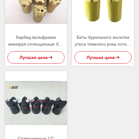
Карбид вольфрама
Биты бурильного молотка
минируя сплющенные Х22
утеса тяжелого рока потока
биты кнопки
Т38 Р38/бит кнопки вставки
Лучшая цена
Лучшая цена
карбида Суда сверля
Сплющенные 12°