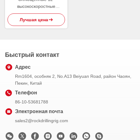
высокоскоростные
перекрестные режущие
Лучшая цена
инструменты карбида
вольфрама буровых
наконечников утеса
Быстрый контакт
Адрес
Rm1604, особняк 2, No.A13 Beiyuan Road, район Чаоян,
Пекин, Китай
Телефон
86-10-53681788
Электронная почта
sales2@rockdrillingrig.com