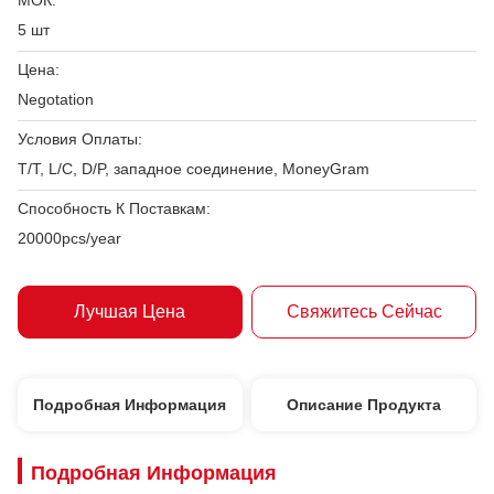
МОК:
5 шт
Цена:
Negotation
Условия Оплаты:
T/T, L/C, D/P, западное соединение, MoneyGram
Способность К Поставкам:
20000pcs/year
Лучшая Цена
Свяжитесь Сейчас
Подробная Информация
Описание Продукта
Подробная Информация