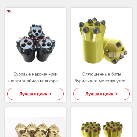
Буровые наконечники
Сплющенные биты
кнопки карбида вольфрама
бурильного молотка утеса,
сплющенные для сверлить
сферически
Лучшая цена
Лучшая цена
Суда тоннеля карьера
баллистические биты
кнопки 7 градусов