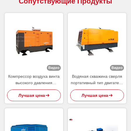
Сопутствующие Продукты
Видео
Видео
Компрессор воздуха винта
Водяная скважина сверля
высокого давления
портативный тип двигателя
двигателя дизеля
дизеля давления
Лучшая цена
Лучшая цена
портативный для сверлить
компрессора воздуха винта
водяной скважины
высокий