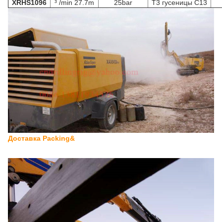
XRHS1096
³ /min 27.7m
25bar
T3 гусеницы C13
Доставка Packing&