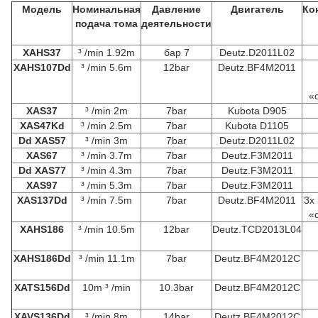
Модель
Номинальная
Давление
Двигатель
Ко
подача тома
деятельности
XAHS37
³ /min 1.92m
бар 7
Deutz.D2011L02
XAHS107Dd
³ /min 5.6m
12bar
Deutz.BF4M2011
«
XAS37
³ /min 2m
7bar
Kubota D905
XAS47Kd
³ /min 2.5m
7bar
Kubota D1105
Dd XAS57
³ /min 3m
7bar
Deutz.D2011L02
XAS67
³ /min 3.7m
7bar
Deutz.F3M2011
Dd XAS77
³ /min 4.3m
7bar
Deutz.F3M2011
XAS97
³ /min 5.3m
7bar
Deutz.F3M2011
XAS137Dd
³ /min 7.5m
7bar
Deutz.BF4M2011
3x 
«
XAHS186
³ /min 10.5m
12bar
Deutz.TCD2013L04
XAHS186Dd
³ /min 11.1m
7bar
Deutz.BF4M2012C
XATS156Dd
10m ³ /min
10.3bar
Deutz.BF4M2012C
XAVS136Dd
³ /min 8m
14bar
Deutz.BF4M2012C