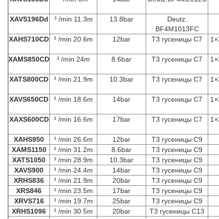
XAVS196Dd
³ /min 11.3m
13.8bar
Deutz.
BF4M1013FC
XAHS710CD
³ /min 20.6m
12bar
T3 гусеницы C7
1×
XAMS850CD
³ /min 24m
8.6bar
T3 гусеницы C7
1×
XATS800CD
³ /min 21.9m
10.3bar
T3 гусеницы C7
1×
XAVS650CD
³ /min 18.6m
14bar
T3 гусеницы C7
1×
XAXS600CD
³ /min 16.6m
17bar
T3 гусеницы C7
1×
XAHS950
³ /min 26.6m
12bar
T3 гусеницы C9
XAMS1150
³ /min 31.2m
8.6bar
T3 гусеницы C9
XATS1050
³ /min 28.9m
10.3bar
T3 гусеницы C9
XAVS900
³ /min 24.4m
14bar
T3 гусеницы C9
XRHS836
³ /min 21.9m
20bar
T3 гусеницы C9
XRS846
³ /min 23.5m
17bar
T3 гусеницы C9
XRVS716
³ /min 19.7m
25bar
T3 гусеницы C9
XRHS1096
³ /min 30.5m
20bar
T3 гусеницы C13