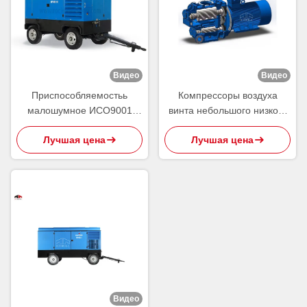
Видео
Видео
Приспособляемостьь
Компрессоры воздуха
малошумное ИСО9001
винта небольшого низкого
компрессора воздуха
давления портативные
Лучшая цена
Лучшая цена
двигателя дизеля 4 колес
роторные установили одно
высокая
колесо 2 для молотка Джек
Видео