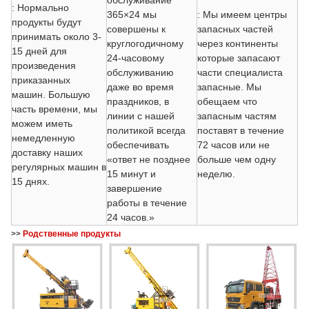
: Нормально
365×24 мы
: Мы имеем центры
продукты будут
совершены к
запасных частей
принимать около 3-
круглогодичному
через континенты
15 дней для
24-часовому
которые запасают
произведения
обслуживанию
части специалиста
приказанных
даже во время
запасные. Мы
машин. Большую
праздников, в
обещаем что
часть времени, мы
линии с нашей
запасным частям
можем иметь
политикой всегда
поставят в течение
немедленную
обеспечивать
72 часов или не
доставку наших
«ответ не позднее
больше чем одну
регулярных машин в
15 минут и
неделю.
15 днях.
завершение
работы в течение
24 часов.»
>>
Родственные продукты