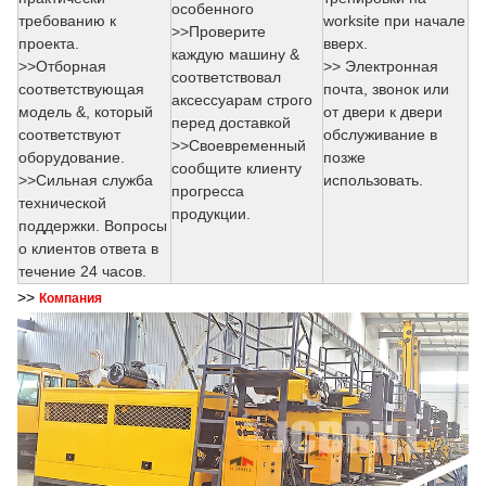
особенного
требованию к
worksite при начале
>>Проверите
проекта.
вверх.
каждую машину &
>>Отборная
>> Электронная
соответствовал
соответствующая
почта, звонок или
аксессуарам строго
модель &, который
от двери к двери
перед доставкой
соответствуют
обслуживание в
>>Своевременный
оборудование.
позже
сообщите клиенту
>>Сильная служба
использовать.
прогресса
технической
продукции.
поддержки. Вопросы
о клиентов ответа в
течение 24 часов.
>>
Компания