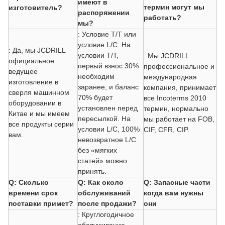
имеют в
термин могут мы
изготовитель?
распоряжении
работать?
мы?
: Условие T/T или
условие L/C. На
: Да, мы JCDRILL
условии T/T,
: Мы JCDRILL
официальное
первый взнос 30%
профессиональное и
ведущее
необходим
международная
изготовление в
заранее, и баланс
компания, принимает
сверля машинном
70% будет
все Incoterms 2010
оборудовании в
установлен перед
термин, нормально
Китае и мы имеем
пересылкой. На
мы работает на FOB,
все продукты серии
условии L/C, 100%
CIF, CFR, CIP.
вам.
невозвратное L/C
без «мягких
статей» можно
принять.
Q: Сколько
Q: Как около
Q: Запасные части
времени срок
обслуживаний
когда вам нужны
поставки примет?
после продажи?
они
: Круглогодичное
обслуживание