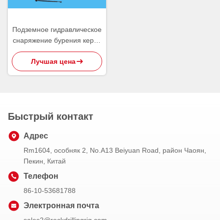
Подземное гидравлическое
снаряжение бурения керна
360°, подземная сверля
Лучшая цена
машина
Быстрый контакт
Адрес
Rm1604, особняк 2, No.A13 Beiyuan Road, район Чаоян,
Пекин, Китай
Телефон
86-10-53681788
Электронная почта
sales2@rockdrillingrig.com