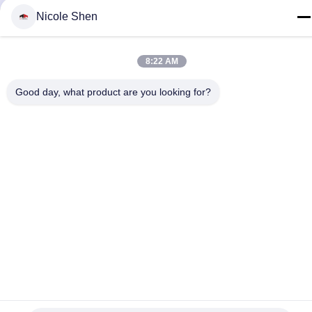
Политика конфиденциальности
|
Карта сайта
| Китай хорошо.
Nicole Shen
Качество буровая установка утеса Доставщик. 2018-2026
Beijing Jincheng Mining Technology Co., Ltd. Все. Все права
защищены.
8:22 AM
Good day, what product are you looking for?