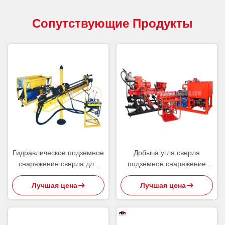
Сопутствующие Продукты
Гидравлическое подземное
Добыча угля сверля
снаряжение сверла для
подземное снаряжение
руды/минерального/
сверла, подземное буровое
Лучшая цена
Лучшая цена
геологохимического
оборудование
бурения керна
исследования