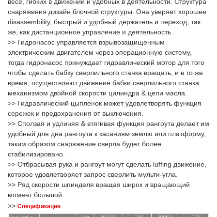
весе, гибких в движении и удобных в деятельности. Структура
снаряжения дизайн блочной структуры. Она уверяет хорошее
disassembility, быстрый и удобный держатель и переход, так
же, как дистанционное управление и деятельность.
>> Гидронасос управляется взрывозащищенным
электрическим двигателем через операционную систему,
тогда гидронасос принуждает гидравлический мотор для того
чтобы сделать бабку сверлильного станка вращать, и в то же
время, осуществляют движение бабки сверлильного станка
механизмом двойной скорости цилиндра & цепи масла.
>> Гидравлический цыпленок может удовлетворять функция
сережек и предохранения от выключения.
>> Сползая и удлиняя & втягивая функция рангоута делает им
удобный для дна рангоута к касаниям землю или платформу,
таким образом снаряжение сверла будет более
стабилизировано.
>> Отбрасывая рука и рангоут могут сделать luffing движение,
которое удовлетворяет запрос сверлить мульти-угла.
>> Ряд скорости шпинделя вращая широк и вращающий
момент большой.
>>
Спецификация