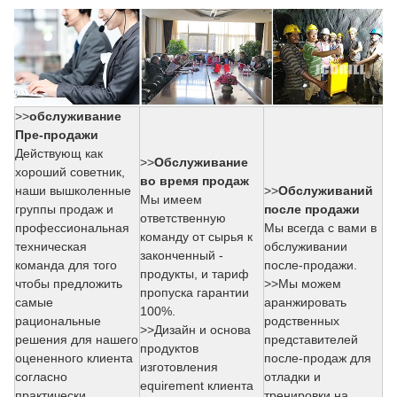
>>
обслуживание
Пре-продажи
Действующ как
>>
Обслуживание
хороший советник,
во время продаж
наши вышколенные
>>
Обслуживаний
Мы имеем
группы продаж и
после продажи
ответственную
профессиональная
Мы всегда с вами в
команду от сырья к
техническая
обслуживании
законченный -
команда для того
после-продажи.
продукты, и тариф
чтобы предложить
>>Мы можем
пропуска гарантии
самые
аранжировать
100%.
рациональные
родственных
>>Дизайн и основа
решения для нашего
представителей
продуктов
оцененного клиента
после-продаж для
изготовления
согласно
отладки и
equirement клиента
практически
тренировки на