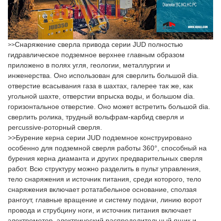
Снаряжение сверла привода серии JUD полностью
>>
гидравлическое подземное верхнее главным образом
приложено в полях угля, геологии, металлургии и
инженерства. Оно использован для сверлить большой dia.
отверстие всасывания газа в шахтах, галерее так же, как
угольной шахте, отверстии впрыска воды, и большом dia.
горизонтальное отверстие. Оно может встретить большой dia.
сверлить ролика, трудный вольфрам-карбид сверля и
percussive-роторный сверля.
>>Бурение керна серии JUD подземное конструировано
особенно для подземной сверля работы 360°, способный на
бурения керна диаманта и других предварительных сверля
работ. Всю структуру можно разделить в пульт управления,
тело снаряжения и источник питания, среди которого, тело
снаряжения включает ротатабельное основание, сползая
рангоут, главные вращение и систему подачи, линию ворот
провода и струбцину ноги, и источник питания включает
электромотор, электрический распределительный ящик и