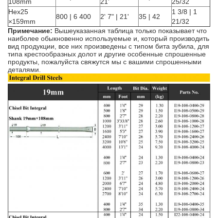
108mm
21'
25/32
Hex25
1 3/8 | 1
800 | 6 400
2' 7" | 21'
35 | 42
×159mm
21/32
Примечание:
Вышеуказанная таблица только показывает что
наиболее обыкновенно используемые и, который производить
вид продукции, все них произведены с типом бита зубила, для
типа крестообразных долот и другие особенные спрошенные
продукты, пожалуйста свяжутся мы с вашими спрошенными
деталями.