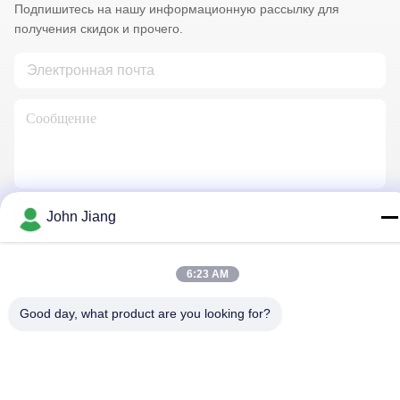
Подпишитесь на нашу информационную рассылку для
получения скидок и прочего.
John Jiang
Свяжитесь С Нами
6:23 AM
Политика конфиденциальности
|
Карта сайта
| Китай хорошо.
Good day, what product are you looking for?
Качество буровая установка утеса Доставщик. 2018-2026
Beijing Jincheng Mining Technology Co., Ltd. Все. Все права
защищены.