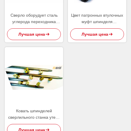
Сверло оборудует сталь
Цвет патронных втулочных
углерода переходника
муфт шпинделя
хвостовика частей
сверлильного станка
Лучшая цена
Лучшая цена
машинного оборудования
инструментов утеса Т38
Р28 минирования Т38 Т45
сверля продетый нитку
СТ58
рукавом черный
Ковать шпинделей
сверлильного станка утеса
стали углерода
Лучшая цена
сплющенный соединенный