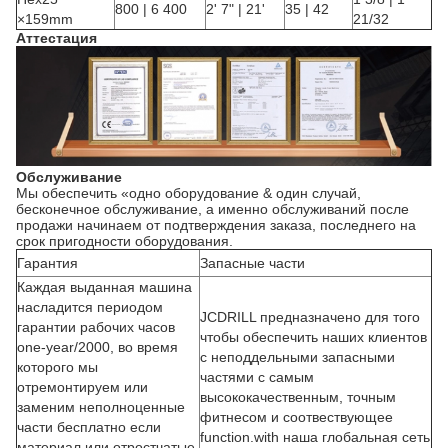
800 | 6 400
2' 7" | 21'
35 | 42
×159mm
21/32
Аттестация
Обслуживание
Мы обеспечить «одно оборудование & один случай,
бесконечное обслуживание, а именно обслуживаний после
продажи начинаем от подтверждения заказа, последнего на
срок пригодности оборудования.
Гарантия
Запасные части
Каждая выданная машина
насладится периодом
JCDRILL предназначено для того
гарантии рабочих часов
чтобы обеспечить наших клиентов
one-year/2000, во время
с неподдельными запасными
которого мы
частями с самым
отремонтируем или
высококачественным, точным
заменим неполноценные
фитнесом и соотвествующее
части бесплатно если
function.with наша глобальная сеть
материал или отростчатые