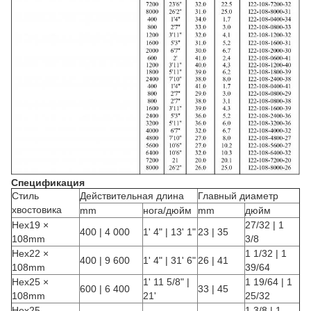
Спецификация
Стиль
Действительная длина
Главный диаметр
хвостовика
mm
нога/дюйм
mm
дюйм
Hex19 ×
27/32 | 1
400 | 4 000
1' 4" | 13' 1"
23 | 35
108mm
3/8
Hex22 ×
1 1/32 | 1
400 | 9 600
1' 4" | 31' 6"
26 | 41
108mm
39/64
Hex25 ×
1' 11 5/8" |
1 19/64 | 1
600 | 6 400
33 | 45
108mm
21'
25/32
Hex25
1 3/8 | 1