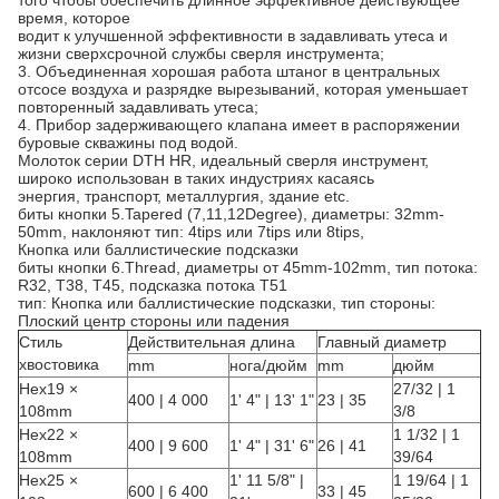
время, которое
водит к улучшенной эффективности в задавливать утеса и
жизни сверхсрочной службы сверля инструмента;
3. Объединенная хорошая работа штаног в центральных
отсосе воздуха и разрядке вырезываний, которая уменьшает
повторенный задавливать утеса;
4. Прибор задерживающего клапана имеет в распоряжении
буровые скважины под водой.
Молоток серии DTH HR, идеальный сверля инструмент,
широко использован в таких индустриях касаясь
энергия, транспорт, металлургия, здание etc.
биты кнопки 5.Tapered (7,11,12Degree), диаметры: 32mm-
50mm, наклоняют тип: 4tips или 7tips или 8tips,
Кнопка или баллистические подсказки
биты кнопки 6.Thread, диаметры от 45mm-102mm, тип потока:
R32, T38, T45, подсказка потока T51
тип: Кнопка или баллистические подсказки, тип стороны:
Плоский центр стороны или падения
Стиль
Действительная длина
Главный диаметр
хвостовика
mm
нога/дюйм
mm
дюйм
Hex19 ×
27/32 | 1
400 | 4 000
1' 4" | 13' 1"
23 | 35
108mm
3/8
Hex22 ×
1 1/32 | 1
400 | 9 600
1' 4" | 31' 6"
26 | 41
108mm
39/64
Hex25 ×
1' 11 5/8" |
1 19/64 | 1
600 | 6 400
33 | 45