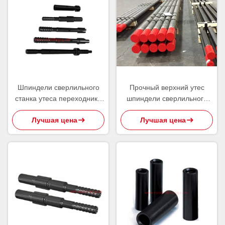
Шпиндели сверлильного
Прочный верхний утес
станка утеса переходника
шпиндели сверлильного
хвостовика для
станка молотка продевает
Лучшая цена
Лучшая цена
инструмента Монтаберт
нитку расширение штангу
Сандвик атласа сверля
Мф для минировать/
взрывая