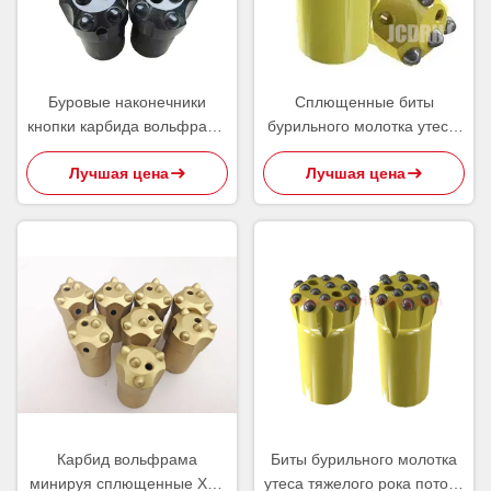
Буровые наконечники
Сплющенные биты
кнопки карбида вольфрама
бурильного молотка утеса,
сплющенные для сверлить
сферически
Лучшая цена
Лучшая цена
Суда тоннеля карьера
баллистические биты
кнопки 7 градусов
Карбид вольфрама
Биты бурильного молотка
минируя сплющенные Х22
утеса тяжелого рока потока