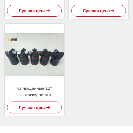
биты кнопки
Т38 Р38/бит кнопки вставки
Лучшая цена
Лучшая цена
карбида Суда сверля
Сплющенные 12°
высокоскоростные
перекрестные режущие
Лучшая цена
инструменты карбида
вольфрама буровых
наконечников утеса