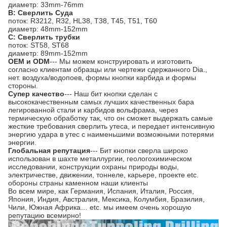
диаметр: 33mm-76mm
B: Сверлить Суда
поток: R3212, R32, HL38, T38, T45, T51, T60
диаметр: 48mm-152mm
C: Сверлить трубки
поток: ST58, ST68
диаметр: 89mm-152mm
OEM и ODM
--- Мы можем конструировать и изготовить
согласно клиентам образцы или чертежи сдержанного Dia.,
нет. воздуха/водопоев, формы кнопки карбида и формы
стороны.
Супер качество
--- Наш бит кнопки сделан с
высококачественным самых лучших качественных бара
легированной стали и карбидов вольфрама, через
термическую обработку так, что он сможет выдержать самые
жесткие требования сверлить утеса, и передает интенсивную
энергию удара в утес с наименьшими возможными потерями
энергии.
Глобальная репутация
--- Бит кнопки сверла широко
использован в шахте металлургии, геологохимическом
исследовании, конструкции охраны природы воды,
электричестве, движении, тоннеле, карьере, проекте etc.
обороны страны каменном наши клиенты
Во всем мире, как Германия, Испания, Италия, Россия,
Япония, Индия, Австралия, Мексика, Колумбия, Бразилия,
Чили, Южная Африка… etc. мы имеем очень хорошую
репутацию всемирно!