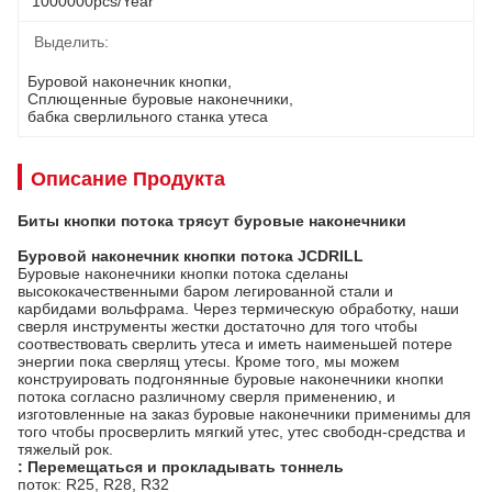
1000000pcs/year
Выделить:
Буровой наконечник кнопки
, 
Сплющенные буровые наконечники
, 
бабка сверлильного станка утеса
Описание Продукта
Биты кнопки потока трясут буровые наконечники
Буровой наконечник кнопки потока JCDRILL
Буровые наконечники кнопки потока сделаны
высококачественными баром легированной стали и
карбидами вольфрама. Через термическую обработку, наши
сверля инструменты жестки достаточно для того чтобы
соотвествовать сверлить утеса и иметь наименьшей потере
энергии пока сверлящ утесы. Кроме того, мы можем
конструировать подгонянные буровые наконечники кнопки
потока согласно различному сверля применению, и
изготовленные на заказ буровые наконечники применимы для
того чтобы просверлить мягкий утес, утес свободн-средства и
тяжелый рок.
: Перемещаться и прокладывать тоннель
поток: R25, R28, R32