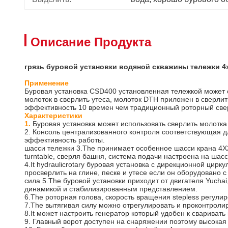
Описание Продукта
грязь буровой установки водяной скважины тележки 
Применение
Буровая установка CSD400 установленная тележкой может с
молоток в сверлить утеса, молоток DTH приложен в сверлит
эффективность 10 времен чем традиционный роторный све
Характеристики
1.
Буровая установка может использовать сверлить молотка 
2. Консоль централизованного контроля соответствующая 
эффективность работы.
шасси тележки 3.The принимает особенное шасси крана 4X2 
turntable, сверля башня, система подачи настроена на шасс
4.It hydraulicrotary буровая установка с дирекционной ци
просверлить на глине, песке и утесе если он оборудовано 
сила 5.The буровой установки приходит от двигателя Yuch
динамикой и стабилизированным представлением.
6.The роторная голова, скорость вращения stepless регу
7.The вытягивая силу можно отрегулировать и проконтроли
8.It может настроить генератор который удобен к сваривать
9. Главный ворот доступен на снаряжении поэтому высокая