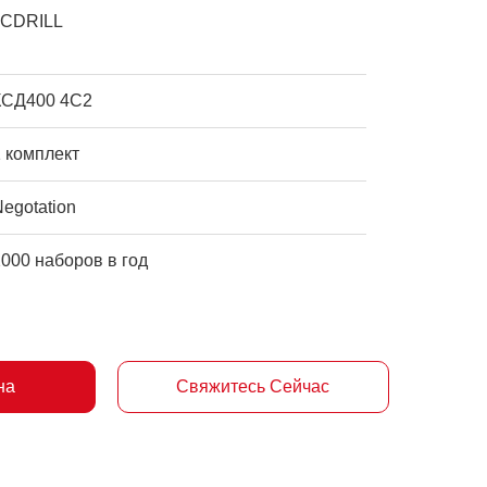
JCDRILL
КСД400 4С2
1 комплект
Negotation
2000 наборов в год
на
Свяжитесь Сейчас