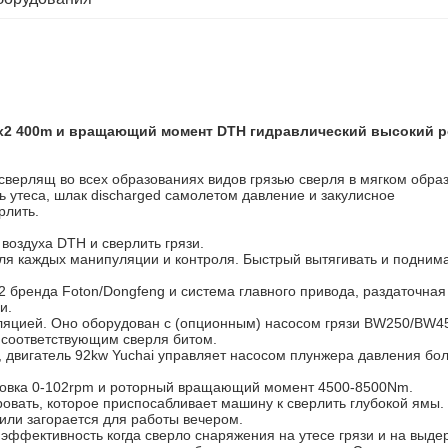
4x2 400m и вращающий момент DTH гидравлический высокий 
верлящ во всех образованиях видов грязью сверля в мягком обра
ь утеса, шлак discharged самолетом давление и закулисное
рлить.
воздуха DTH и сверлить грязи.
для каждых манипуляции и контроля. Быстрый вытягивать и подним
бренда Foton/Dongfeng и система главного привода, раздаточная к
и.
ркуляцией. Оно оборудован с (опционным) насосом грязи BW250/BW45
с соответствующим сверля битом.
ai, двигатель 92kw Yuchai управляет насосом плунжера давления б
лировка 0-102rpm и роторный вращающий момент 4500-8500Nm.
ровать, которое приспосабливает машину к сверлить глубокой ямы.
 или загорается для работы вечером.
 эффективность когда сверло снаряжения на утесе грязи и на выде