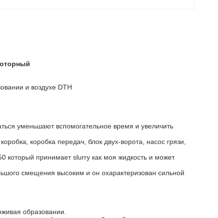
роторный
зовании и воздухе DTH
аться уменьшают вспомогательное время и увеличить
оробка, коробка передач, блок двух-ворота, насос грязи,
0 который принимает slurry как моя жидкость и может
ольшого смещения высоким и он охарактеризован сильной
рживая образовании.