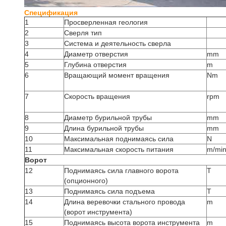
Спецификация
1
Просверленная геология
2
Сверля тип
3
Система и деятельность сверла
4
Диаметр отверстия
mm
5
Глубина отверстия
m
6
Вращающий момент вращения
Nm
7
Скорость вращения
rpm
8
Диаметр бурильной трубы
mm
9
Длина бурильной трубы
mm
10
Максимальная поднимаясь сила
N
11
Максимальная скорость питания
m/mi
Ворот
12
Поднимаясь сила главного ворота
T
(опционного)
13
Поднимаясь сила подъема
T
14
Длина веревочки стального провода
m
(ворот инструмента)
15
Поднимаясь высота ворота инструмента
m