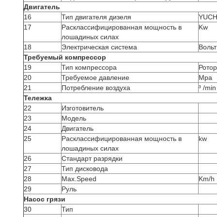
Двигатель
16
Тип двигателя дизеля
YUCH
17
Расклассифицированная мощность в
Kw
лошадиных силах
18
Электрическая система
Вольт
Требуемый компрессор
19
Тип компрессора
Ротор
20
Требуемое давление
Mpa
21
Потребление воздуха
³ /mi
Тележка
22
Изготовитель
23
Модель
24
Двигатель
25
Расклассифицированная мощность в
kw
лошадиных силах
26
Стандарт разрядки
27
Тип дисковода
28
Max.Speed
Km/h
29
Руль
Насос грязи
30
Тип