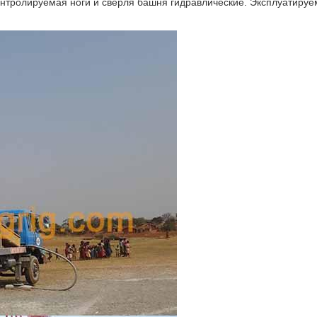
контролируемая ноги и сверля башня гидравлические. Эксплуатируе