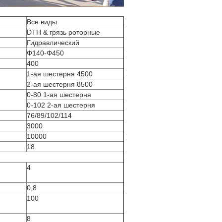
Все виды
DTH & грязь роторные
Гидравлический
Φ140-Φ450
400
1-ая шестерня 4500
2-ая шестерня 8500
0-80 1-ая шестерня
0-102 2-ая шестерня
76/89/102/114
3000
10000
n
18
4
0,8
100
8