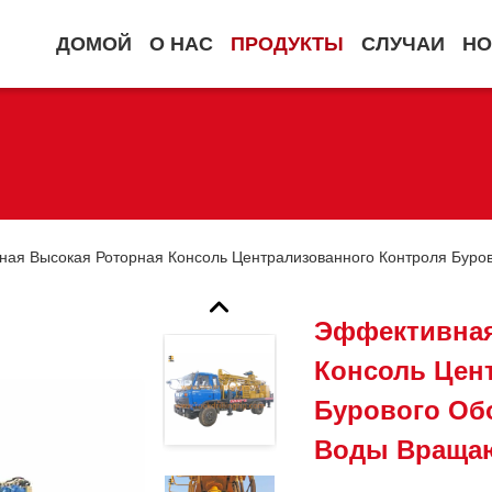
ДОМОЙ
О НАС
ПРОДУКТЫ
СЛУЧАИ
НО
ая Высокая Роторная Консоль Централизованного Контроля Бур
Эффективная
Консоль Цен
Бурового Об
Воды Враща