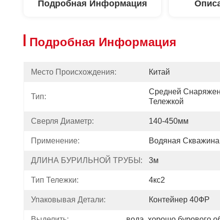
Подробная Информация
Описа
Подробная Информация
Место Происхождения:
Китай
Средней Снаряжен
Тип:
Тележкой
Сверля Диаметр:
140-450мм
Применение:
Водяная Скважина
ДЛИНА БУРИЛЬНОЙ ТРУБЫ:
3м
Тип Тележки:
4кс2
Упаковывая Детали:
Контейнер 40ФР
Выделить:
вода
, 
хорошо бурового о