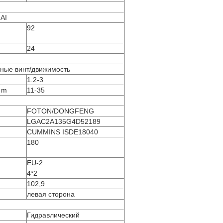
AI
92
24
ные винт/движимость
1.2-3
n m
11-35
FOTON/DONGFENG
LGAC2A135G4D52189
CUMMINS ISDE18040
180
EU-2
4*2
102,9
левая сторона
Гидравлический