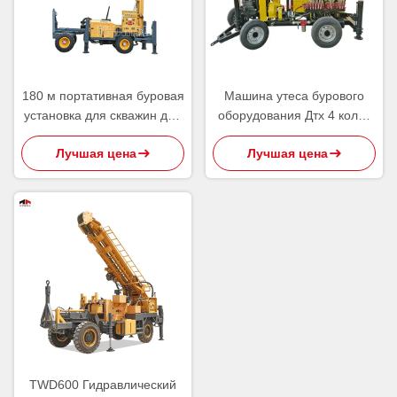
180 м портативная буровая
Машина утеса бурового
установка для скважин для
оборудования Дтх 4 колес
воды гидравлическая
сверля для водяной
Лучшая цена
Лучшая цена
скважины 110м
TWD600 Гидравлический