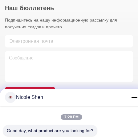
Наш бюллетень
Подпишитесь на нашу информационную рассылку для
получения скидок и прочего.
Свяжитесь С Нами
Nicole Shen
7:28 PM
Политика конфиденциальности
|
Карта сайта
| Китай хорошо.
Качество буровая установка утеса Доставщик. 2018-2026
Good day, what product are you looking for?
Beijing Jincheng Mining Technology Co., Ltd. Все. Все права