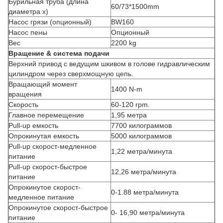
Бурильная труба (длина
60/73*1500mm
диаметра x)
Насос грязи (опционный)
BW160
Насос пены
Опционный
Вес
2200 kg
Вращение & система подачи
Верхний привод с ведущим шкивом в голове гидравлическим
цилиндром через сверхмощную цепь.
Вращающий момент
1400 N-m
вращения
Скорость
60-120 rpm.
Главное перемещение
1,95 метра
Pull-up емкость
7700 килограммов
Опрокинутая емкость
5000 килограммов
Pull-up скорост-медленное
1,22 метра/минута
питание
Pull-up скорост-быстрое
12,26 метра/минута
питание
Опрокинутое скорост-
0-1.88 метра/минута
медленное питание
Опрокинутое скорост-быстрое
0- 16,90 метра/минута
питание