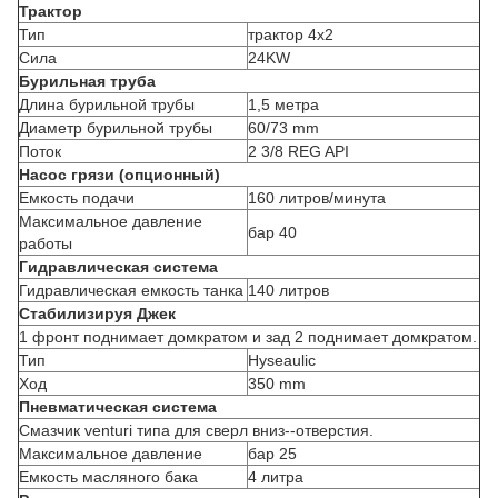
Трактор
Тип
трактор 4x2
Сила
24KW
Бурильная труба
Длина бурильной трубы
1,5 метра
Диаметр бурильной трубы
60/73 mm
Поток
2 3/8 REG API
Насос грязи (опционный)
Емкость подачи
160 литров/минута
Максимальное давление
бар 40
работы
Гидравлическая система
Гидравлическая емкость танка
140 литров
Стабилизируя Джек
1 фронт поднимает домкратом и зад 2 поднимает домкратом.
Тип
Hyseaulic
Ход
350 mm
Пневматическая система
Смазчик venturi типа для сверл вниз--отверстия.
Максимальное давление
бар 25
Емкость масляного бака
4 литра