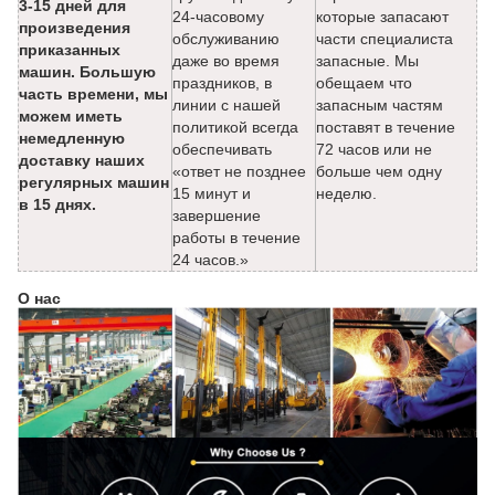
3-15 дней для
24-часовому
которые запасают
произведения
обслуживанию
части специалиста
приказанных
даже во время
запасные. Мы
машин. Большую
праздников, в
обещаем что
часть времени, мы
линии с нашей
запасным частям
можем иметь
политикой всегда
поставят в течение
немедленную
обеспечивать
72 часов или не
доставку наших
«ответ не позднее
больше чем одну
регулярных машин
15 минут и
неделю.
в 15 днях.
завершение
работы в течение
24 часов.»
О нас