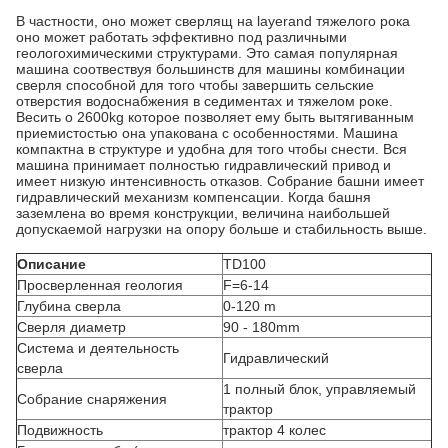
В частности, оно может сверлящ на layerand тяжелого рока
оно может работать эффективно под различными
геологохимическими структурами. Это самая популярная
машина соотвествуя большинств для машины комбинации
сверля способной для того чтобы завершить сельские
отверстия водоснабжения в седиментах и тяжелом роке.
Весить о 2600kg которое позволяет ему быть вытягиванным
приемистостью она упакована с особенностями. Машина
компактна в структуре и удобна для того чтобы снести. Вся
машина принимает полностью гидравлический привод и
имеет низкую интенсивность отказов. Собрание башни имеет
гидравлический механизм компенсации. Когда башня
заземлена во время конструкции, величина наибольшей
допускаемой нагрузки на опору больше и стабильность выше.
Описание
TD100
Просверленная геология
F=6-14
Глубина сверла
0-120 m
Сверля диаметр
90 - 180mm
Система и деятельность
Гидравлический
сверла
1 полный блок, управляемый
Собрание снаряжения
трактор
Подвижность
трактор 4 колес