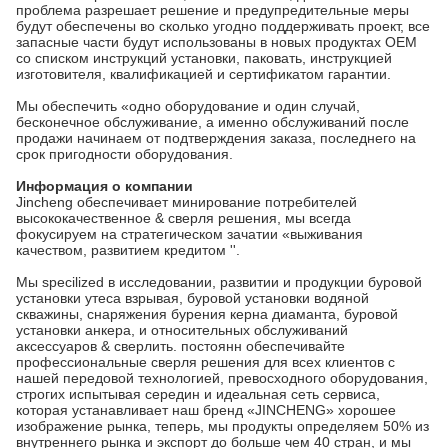
проблема разрешает решение и предупредительные меры
будут обеспечены во сколько угодно поддерживать проект, все
запасные части будут использованы в новых продуктах OEM
со списком инструкций установки, паковать, инструкцией
изготовителя, квалификацией и сертификатом гарантии.
Мы обеспечить «одно оборудование и один случай,
бесконечное обслуживание, а именно обслуживаний после
продажи начинаем от подтверждения заказа, последнего на
срок пригодности оборудования.
Информация о компании
Jincheng обеспечивает минирование потребителей
высококачественное & сверля решения, мы всегда
фокусируем на стратегическом зачатии «выживания
качеством, развитием кредитом ''.
Мы specilized в исследовании, развитии и продукции буровой
установки утеса взрывая, буровой установки водяной
скважины, снаряжения бурения керна диаманта, буровой
установки анкера, и относительных обслуживаний
аксессуаров & сверлить. постоянн обеспечивайте
профессиональные сверля решения для всех клиентов с
нашей передовой технологией, превосходного оборудования,
строгих испытывая середин и идеальная сеть сервиса,
которая устанавливает наш бренд «JINCHENG» хорошее
изображение рынка, теперь, мы продукты определяем 50% из
внутреннего рынка и экспорт до больше чем 40 стран, и мы