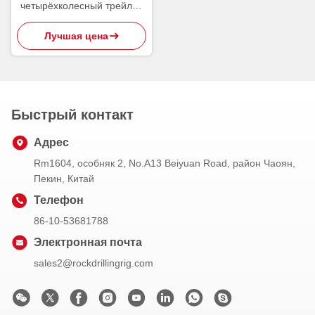
четырёхколесный трейлер
с монтированным буровым
Лучшая цена
агрегатом
Быстрый контакт
Адрес
Rm1604, особняк 2, No.A13 Beiyuan Road, район Чаоян,
Пекин, Китай
Телефон
86-10-53681788
Электронная почта
sales2@rockdrillingrig.com