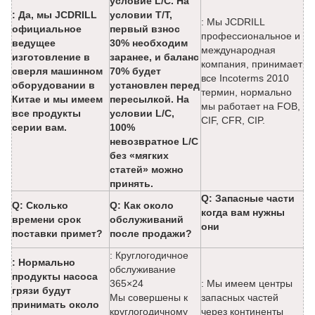
условие L/C. На
: Да, мы JCDRILL
условии T/T,
: Мы JCDRILL
официальное
первый взнос
профессиональное и
ведущее
30% необходим
международная
изготовление в
заранее, и баланс
компания, принимает
сверля машинном
70% будет
все Incoterms 2010
оборудовании в
установлен перед
термин, нормально
Китае и мы имеем
пересылкой. На
мы работает на FOB,
все продукты
условии L/C,
CIF, CFR, CIP.
серии вам.
100%
невозвратное L/C
без «мягких
статей» можно
принять.
Q: Запасные части
Q: Сколько
Q: Как около
когда вам нужны
времени срок
обслуживаний
они
поставки примет?
после продажи?
: Круглогодичное
: Нормально
обслуживание
продукты насоса
365×24
: Мы имеем центры
грязи будут
Мы совершены к
запасных частей
принимать около
круглогодичному
через континенты