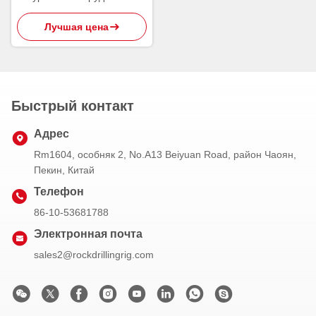
водяной скважины Api вниз
Лучшая цена
со стали 8mm отверстия
Быстрый контакт
Адрес
Rm1604, особняк 2, No.A13 Beiyuan Road, район Чаоян,
Пекин, Китай
Телефон
86-10-53681788
Электронная почта
sales2@rockdrillingrig.com