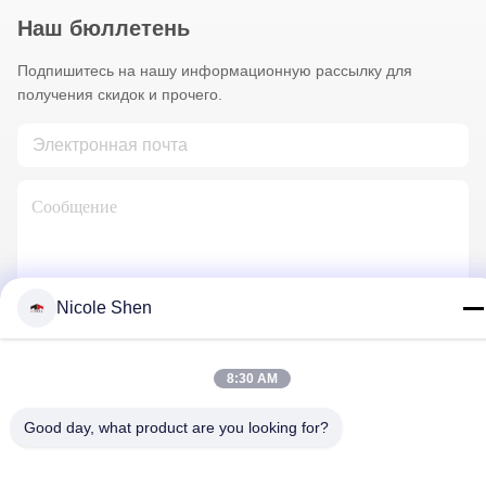
Наш бюллетень
Подпишитесь на нашу информационную рассылку для
получения скидок и прочего.
Nicole Shen
Свяжитесь С Нами
8:30 AM
Политика конфиденциальности
|
Карта сайта
| Китай хорошо.
Good day, what product are you looking for?
Качество буровая установка утеса Доставщик. 2018-2026
Beijing Jincheng Mining Technology Co., Ltd. Все. Все права