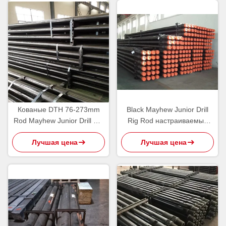
Кованые DTH 76-273mm
Black Mayhew Junior Drill
Rod Mayhew Junior Drill Rig
Rig Rod настраиваемый
инструменты для глубоких
для бурения скважин для
Лучшая цена
Лучшая цена
бурений
воды