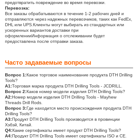
предотвратить повреждение во время перевозки.
Перевозка:
Все заказы обрабатываются в течение 1-2 рабочих дней и
отправляются через надежных перевозчиков, таких как FedEx,
DHL или UPS.Клиенты могут выбирать из стандартных или
ускоренных вариантов доставки при
оформленииИнформация о отслеживании будет
предоставлена после отправки заказа.
Часто задаваемые вопросы
Вопрос 1:
Какое торговое наименование продукта DTH Drilling
Tools?
А1:
Торговая марка продукта DTH Drilling Tools - JCDRILL.
Вопрос 2:
Каков номер модели изделия DTH Drilling Tools?
А2:
Номер модели изделия DTH Drilling Tools - Mayhew
Threads Drill Rods.
Вопрос 3:
Где находится место происхождения продукта DTH
Drilling Tools?
А3:
Продукт DTH Drilling Tools производится в провинции
Хэбэй, Китай.
Q4:
Какие сертификаты имеет продукт DTH Drilling Tools?
А4:
Продукт DTH Drilling Tools имеет сертификаты ISO и CE.