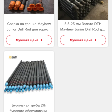
Сварка на трение Mayhew
5.5-25 мм Золото DTH
Junior Drill Rod для горного
Mayhew Junior Drill Rod для
оборудования для бурения
тяжелой формовки и
Лучшая цена
Лучшая цена
точного бурения
Бурильная труба Dth
бурового оборудования